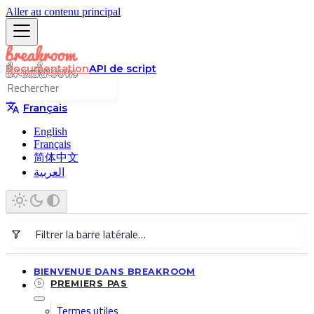
Aller au contenu principal
Documentation
API de script
Français
English
Français
简体中文
العربية
BIENVENUE DANS BREAKROOM
PREMIERS PAS
Termes utiles